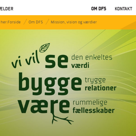
ÆLDER
OM DFS
KONTAKT
Forside
Om DFS
Mission, vision og værdier