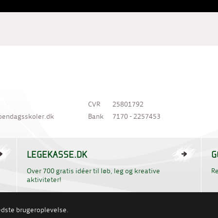
CVR
25801792
oendagsskoler.dk
Bank
7170 - 2257453
LEGEKASSE.DK
G
Over 700 gratis idéer til løb, leg og kreative
R
aktiviteter!
bedste brugeroplevelse.
COOKIES
WHISTLEBLOWERORDNING