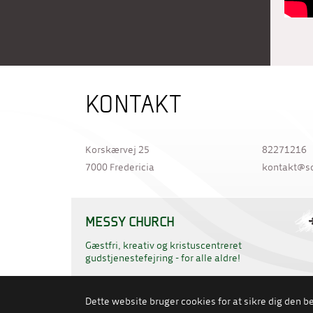
KONTAKT
Korskærvej 25
82271216
7000 Fredericia
kontakt@s
MESSY CHURCH
Gæstfri, kreativ og kristuscentreret
gudstjenestefejring - for alle aldre!
Dette website bruger cookies for at sikre dig den 
PERSONDATAPOLITIK