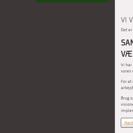
VI 
Det er
SA
VÆ
Vi har
vores 
For at
arbejd
Brug 
vision
implem
Hent