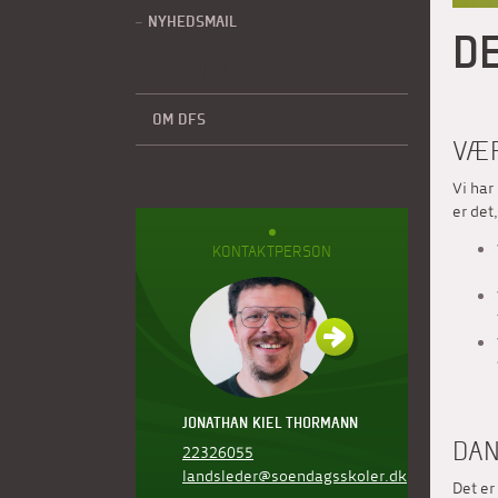
NYHEDSMAIL
DE
(KOPI 1)
OM DFS
VÆ
Vi ha
er det
KONTAKTPERSON
JONATHAN KIEL THORMANN
DAN
22326055
landsleder@soendagsskoler.dk
Det er