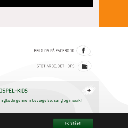
FØLG OS PÅ FACEBOOK
STØT ARBEJDET I DFS
OSPEL-KIDS
en glæde gennem bevægelse, sang og musik!
Forstået!
HANDELSBETINGELSER