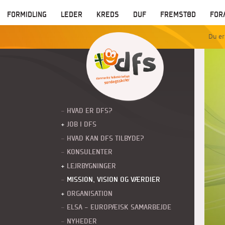
FORMIDLING
LEDER
KREDS
DUF
FREMSTØD
FOR
HVAD ER DFS?
JOB I DFS
HVAD KAN DFS TILBYDE?
KONSULENTER
LEJRBYGNINGER
(CURRENT)
MISSION, VISION OG VÆRDIER
ORGANISATION
ELSA - EUROPÆISK SAMARBEJDE
NYHEDER