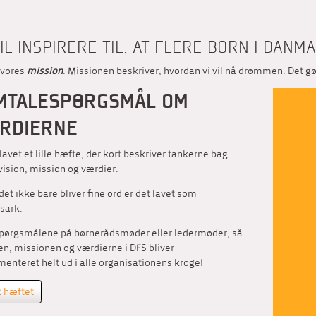
VIL INSPIRERE TIL, AT FLERE BØRN I DAN
 vores
mission
. Missionen beskriver, hvordan vi vil nå drømmen. Det gør
MTALESPØRGSMÅL OM
RDIERNE
 lavet et lille hæfte, der kort beskriver tankerne bag
vision, mission og værdier.
 det ikke bare bliver fine ord er det lavet som
sark.
spørgsmålene på børnerådsmøder eller ledermøder, så
en, missionen og værdierne i DFS bliver
enteret helt ud i alle organisationens kroge!
 hæftet