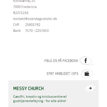
Korskærvej 25
7000 Fredericia
82271216
kontakt@soendagsskoler.dk
CVR
25801792
Bank
7170 - 2257453
FØLG OS PÅ FACEBOOK
STØT ARBEJDET I DFS
MESSY CHURCH
Gæstfri, kreativ og kristuscentreret
gudstjenestefejring - for alle aldre!