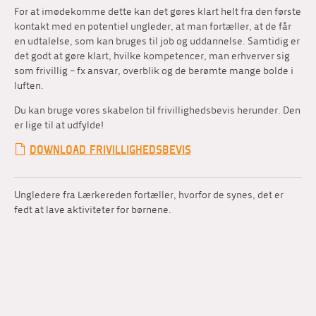
For at imødekomme dette kan det gøres klart helt fra den første
kontakt med en potentiel ungleder, at man fortæller, at de får
en udtalelse, som kan bruges til job og uddannelse. Samtidig er
det godt at gøre klart, hvilke kompetencer, man erhverver sig
som frivillig – fx ansvar, overblik og de berømte mange bolde i
luften.
Du kan bruge vores skabelon til frivillighedsbevis herunder. Den
er lige til at udfylde!
DOWNLOAD FRIVILLIGHEDSBEVIS
Ungledere fra Lærkereden fortæller, hvorfor de synes, det er
fedt at lave aktiviteter for børnene.