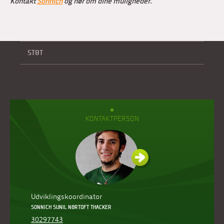
Kontakt
Sonnich
og hør om dine muligheder.
STØT
KONTAKTPERSON
Udviklingskoordinator
SONNICH SUNIL NØRTOFT THACKER
30297743