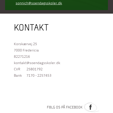
sonnich@soendagsskoler.dk
KONTAKT
Korskærvej 25
7000 Fredericia
82271216
kontakt@soendagsskoler.dk
CVR
25801792
Bank
7170 - 2257453
FØLG OS PÅ FACEBOOK