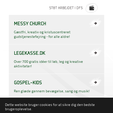
STØT ARBEJDET I DFS
MESSY CHURCH
Gæstfri, kreativ og kristuscentreret
gudstjenestefejring - for alle aldre!
LEGEKASSE.DK
Over 700 gratis idéer til løb, leg og kreative
aktiviteter!
GOSPEL-KIDS
Ren glæde gennem bevægelse, sang og musik!
Dette website bruger cookies for at sikre dig den bedste
PERSONDATAPOLITIK
COOKIES
brugeroplevelse.