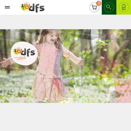
0
LOG IND
DE BEDSTE MATERIALER TIL
FORMIDLING
Læs mere her: