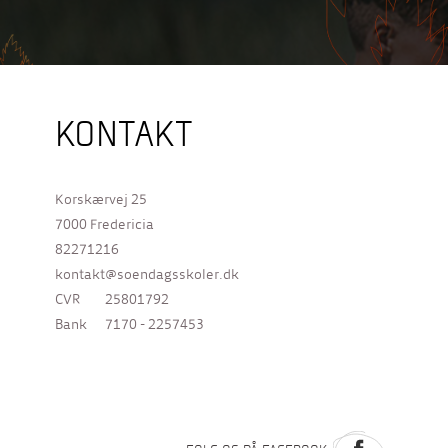
KONTAKT
Korskærvej 25
7000 Fredericia
82271216
kontakt@soendagsskoler.dk
CVR
25801792
Bank
7170 - 2257453