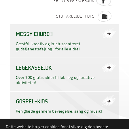
FØLG OS PÅ FACEBOOK
STØT ARBEJDET I DFS
MESSY CHURCH
Gæstfri, kreativ og kristuscentreret
gudstjenestefejring - for alle aldre!
LEGEKASSE.DK
Over 700 gratis idéer til løb, leg og kreative
aktiviteter!
GOSPEL-KIDS
Ren glæde gennem bevægelse, sang og musik!
Dette website bruger cookies for at sikre dig den bedste