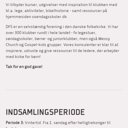
Vi tilbyder kurser, udgivelser med inspiration til klubben med
bl.a. lege, aktiviteter, bibelhistorie - samt ressourcer på
hjemmesiden soendagsskoler.dk
DFS er en selvstændig forening i den danske folkekirke. Vi har
over 300 klubber rundt i hele landet - fx legestuer,
søndagsskoler, børne- og juniorklubber, men også Messy
Church og Gospel-kids grupper. Vores konsulenter er klar til at
inspirere, udruste og give ressourcer til de ledere, der arbejder
med kirke for børn!
Tak for en god gave!
INDSAMLINGSPERIODE
Periode 3:
Vintertid. Fra 1. søndag efter helligtrekonger til