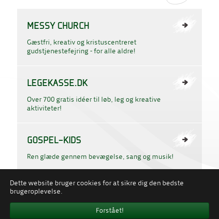
MESSY CHURCH
Gæstfri, kreativ og kristuscentreret
gudstjenestefejring - for alle aldre!
LEGEKASSE.DK
Over 700 gratis idéer til løb, leg og kreative
aktiviteter!
GOSPEL-KIDS
Ren glæde gennem bevægelse, sang og musik!
Dette website bruger cookies for at sikre dig den bedste
PERSONDATAPOLITIK
COOKIES
brugeroplevelse.
Forstået!
WHISTLEBLOWERORDNING
HANDELSBETINGELSER