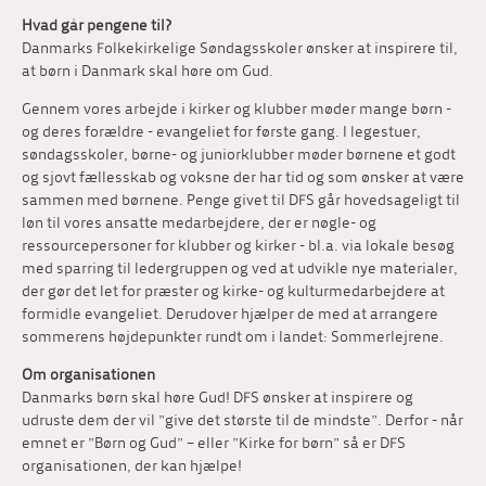
Hvad går pengene til?
Danmarks Folkekirkelige Søndagsskoler ønsker at inspirere til,
at børn i Danmark skal høre om Gud.
Gennem vores arbejde i kirker og klubber møder mange børn -
og deres forældre - evangeliet for første gang. I legestuer,
søndagsskoler, børne- og juniorklubber møder børnene et godt
og sjovt fællesskab og voksne der har tid og som ønsker at være
sammen med børnene. Penge givet til DFS går hovedsageligt til
løn til vores ansatte medarbejdere, der er nøgle- og
ressourcepersoner for klubber og kirker - bl.a. via lokale besøg
med sparring til ledergruppen og ved at udvikle nye materialer,
der gør det let for præster og kirke- og kulturmedarbejdere at
formidle evangeliet. Derudover hjælper de med at arrangere
sommerens højdepunkter rundt om i landet: Sommerlejrene.
Om organisationen
Danmarks børn skal høre Gud! DFS ønsker at inspirere og
udruste dem der vil ”give det største til de mindste”. Derfor - når
emnet er ”Børn og Gud” – eller ”Kirke for børn” så er DFS
organisationen, der kan hjælpe!