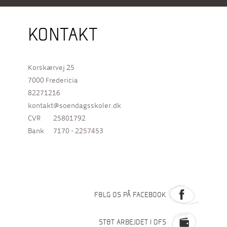
KONTAKT
Korskærvej 25
7000 Fredericia
82271216
kontakt@soendagsskoler.dk
CVR
25801792
Bank
7170 - 2257453
FØLG OS PÅ FACEBOOK
STØT ARBEJDET I DFS