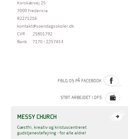
Korskærvej 25
7000 Fredericia
82271216
kontakt@soendagsskoler.dk
CVR
25801792
Bank
7170 - 2257453
FØLG OS PÅ FACEBOOK
STØT ARBEJDET I DFS
MESSY CHURCH
Gæstfri, kreativ og kristuscentreret
gudstjenestefejring - for alle aldre!