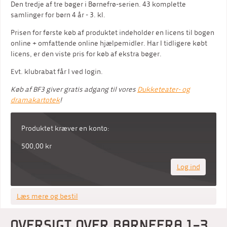
Den tredje af tre bøger i Børnefrø-serien. 43 komplette
samlinger for børn 4 år - 3. kl.
Prisen for første køb af produktet indeholder en licens til bogen
online + omfattende online hjælpemidler. Har I tidligere købt
licens, er den viste pris for køb af ekstra bøger.
Evt. klubrabat får I ved login.
Køb af BF3 giver gratis adgang til vores
Dukketeater- og
dramakartotek
!
Produktet kræver en konto:
500,00 kr
Log ind
Læs mere og bestil
OVERSIGT OVER BØRNEFRØ 1-3