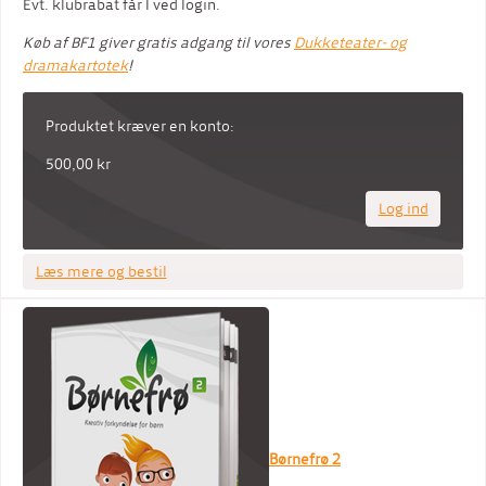
Evt. klubrabat får I ved login.
Køb af BF1 giver gratis adgang til vores
Dukketeater- og
dramakartotek
!
Produktet kræver en konto:
500,00 kr
Log ind
Læs mere og bestil
Børnefrø 2