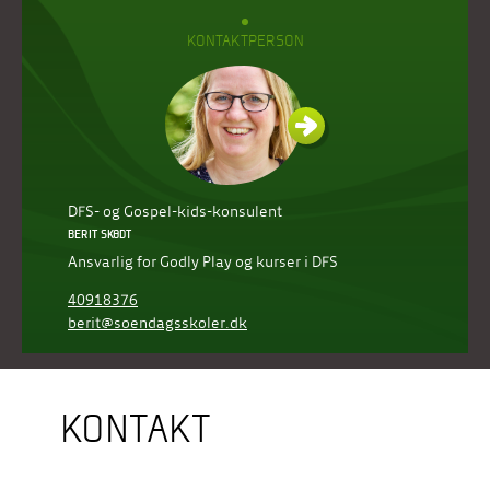
KONTAKTPERSON
DFS- og Gospel-kids-konsulent
BERIT SKØDT
Ansvarlig for Godly Play og kurser i DFS
40918376
berit@soendagsskoler.dk
KONTAKT