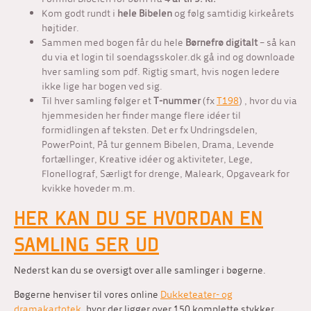
Kom godt rundt i
hele Bibelen
og følg samtidig kirkeårets
højtider.
Sammen med bogen får du hele
Børnefrø digitalt
– så kan
du via et login til soendagsskoler.dk gå ind og downloade
hver samling som pdf. Rigtig smart, hvis nogen ledere
ikke lige har bogen ved sig.
Til hver samling følger et
T-nummer
(fx
T198
) , hvor du via
hjemmesiden her finder mange flere idéer til
formidlingen af teksten. Det er fx Undringsdelen,
PowerPoint, På tur gennem Bibelen, Drama, Levende
fortællinger, Kreative idéer og aktiviteter, Lege,
Flonellograf, Særligt for drenge, Maleark, Opgaveark for
kvikke hoveder m.m.
HER KAN DU SE HVORDAN EN
SAMLING SER UD
Nederst kan du se oversigt over alle samlinger i bøgerne.
Bøgerne henviser til vores online
Dukketeater- og
dramakartotek
, hvor der ligger over 150 komplette stykker.