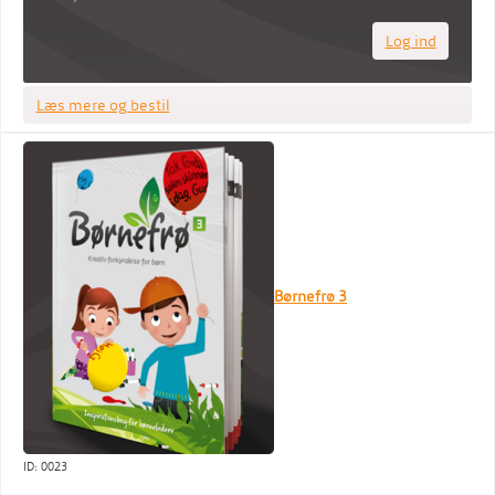
Log ind
Læs mere og bestil
Børnefrø 3
ID: 0023