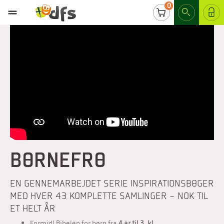
0
LOG IND
BØRNEFRØ
EN GENNEMARBEJDET SERIE INSPIRATIONSBØGER
MED HVER 43 KOMPLETTE SAMLINGER – NOK TIL
ET HELT ÅR
Formidl Bibelen for børn fra
4 år til 3. kl.