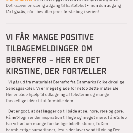
Det kræver en særlig adgang til kartoteket - men den adgang
får I
gratis
, når I bestiller jeres første bog i serien!
VI FÅR MANGE POSITIVE
TILBAGEMELDINGER OM
BØRNEFRØ - HER ER DET
KIRSTINE, DER FORTÆLLER
- Vi går ud fra materialet Børnefrø fra Danmarks Folkekirkelige
Søndagsskoler. Vi er meget glade for netop dette materiale.
Her er både hjælp til udlægning af teksterne og mange
forskellige idéer til at formidle dem.
- Det er godt, at det lægger op til både at se, høre, røre og gøre.
På net-login er der inspiration til lege og meget mere. I årets løb
har vi hørt om mange forskellige bibelhistorier, fx Den
barmhjertige samaritaner, Jesus der laver vand til vin og Den