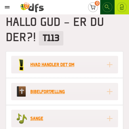
0
LOG IND
HALLO GUD - ER DU
DER?!
T113
HVAD HANDLER DET OM
BIBELFORTÆLLING
SANGE