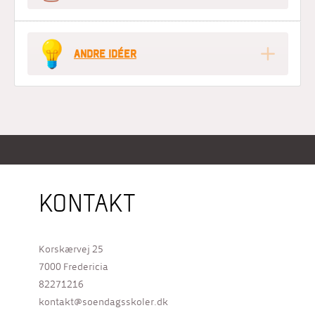
ANDRE IDÉER
KONTAKT
Korskærvej 25
7000 Fredericia
82271216
kontakt@soendagsskoler.dk