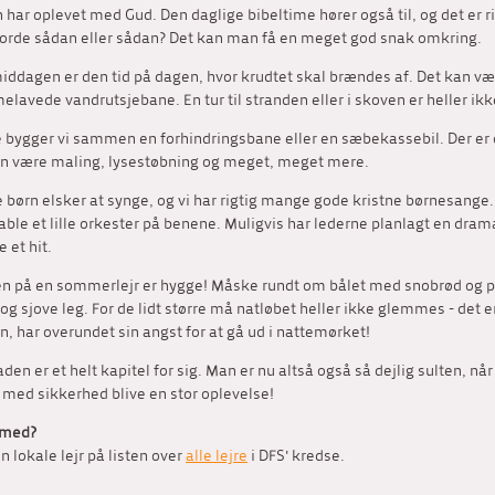
 har oplevet med Gud. Den daglige bibeltime hører også til, og det er r
orde sådan eller sådan? Det kan man få en meget god snak omkring.
iddagen er den tid på dagen, hvor krudtet skal brændes af. Det kan vær
lavede vandrutsjebane. En tur til stranden eller i skoven er heller ikke
bygger vi sammen en forhindringsbane eller en sæbekassebil. Der er ogs
n være maling, lysestøbning og meget, meget mere.
børn elsker at synge, og vi har rigtig mange gode kristne børnesange
able et lille orkester på benene. Muligvis har lederne planlagt en dram
e et hit.
n på en sommerlejr er hygge! Måske rundt om bålet med snobrød og pøl
 og sjove leg. For de lidt større må natløbet heller ikke glemmes - d
n, har overundet sin angst for at gå ud i nattemørket!
den er et helt kapitel for sig. Man er nu altså også så dejlig sulten, nå
l med sikkerhed blive en stor oplevelse!
 med?
in lokale lejr på listen over
alle lejre
i DFS' kredse.