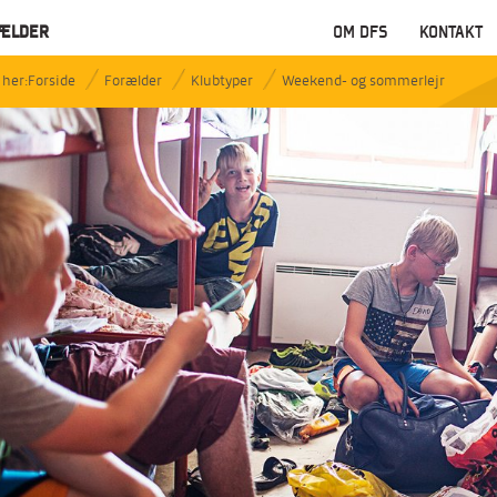
ÆLDER
OM DFS
KONTAKT
Forside
Forælder
Klubtyper
Weekend- og sommerlejr