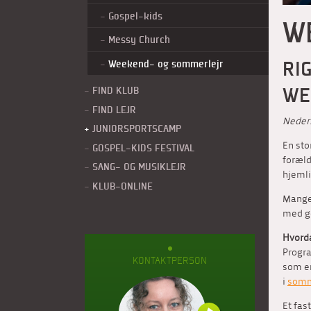
Gospel-kids
W
Messy Church
RI
(current)
Weekend- og sommerlejr
WE
FIND KLUB
FIND LEJR
Neders
JUNIORSPORTSCAMP
En sto
GOSPEL-KIDS FESTIVAL
foræld
SANG- OG MUSIKLEJR
hjemli
KLUB-ONLINE
Mange 
med g
Hvorda
Progra
KONTAKTPERSON
som en
i
somm
Et fas