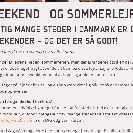
EEKEND- OG SOMMERLEJ
GTIG MANGE STEDER I DANMARK ER D
EKENDER - OG DET ER SÅ GODT!
t kan du se en oversigt over alle lejrene.
r del af lejrene ligger i sommerferien, men der arrangeres også en del 
er er det meget trygt at sende sit barn på disse lejre. Lejrene ledes af 
g atmosfære, hvor der er tid til at tage sig af det enkelte barn.
tager på lejr år efter år - og du kan være rimelig sikker på at komme h
ode oplevelser!
n foregår det helt konkret?
mmet er selvfølgelig meget forskelligt fra sted til sted og afhængig a
 Pippi-lejr, outdoor-drengelejr osv. Mange steder er alt fra aktiviteter 
erlejr-materialer
, som DFS udgiver hvert år.
t indslag på mange lejre er en morgen- og aftenandagt: En lille fortæll