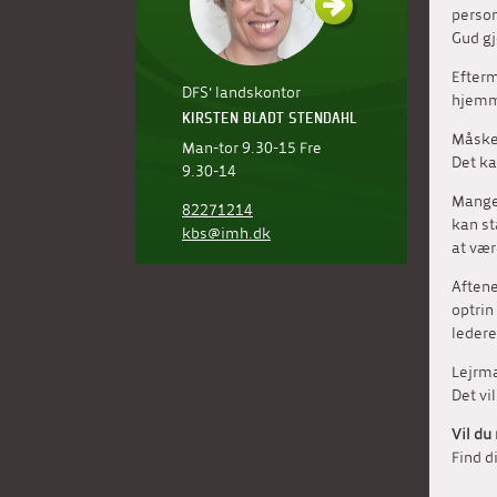
person
Gud gj
Efterm
DFS' landskontor
hjemme
KIRSTEN BLADT STENDAHL
Måske 
Man-tor 9.30-15 Fre
Det ka
9.30-14
Mange 
82271214
kan st
kbs@imh.dk
at vær
Aftene
optrin
ledere
Lejrma
Det vi
Vil du
Find d