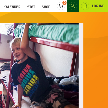
0
LOG IND
KALENDER
STØT
SHOP