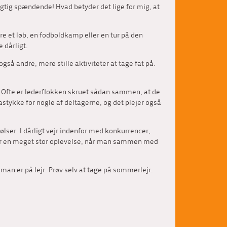
igtig spændende! Hvad betyder det lige for mig, at
e et løb, en fodboldkamp eller en tur på den
 dårligt.
å andre, mere stille aktiviteter at tage fat på.
. Ofte er lederflokken skruet sådan sammen, at de
astykke for nogle af deltagerne, og det plejer også
ser. I dårligt vejr indenfor med konkurrencer,
et er en meget stor oplevelse, når man sammen med
r man er på lejr. Prøv selv at tage på sommerlejr.