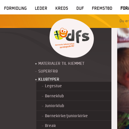
FORMIDLING
LEDER
KREDS
DUF
FREMSTØD
FOR
MATERIALER TIL HJEMMET
SUPERFRØ
KLUBTYPER
Legestue
Børneklub
Juniorklub
Børnekirke/juniorkirke
Break