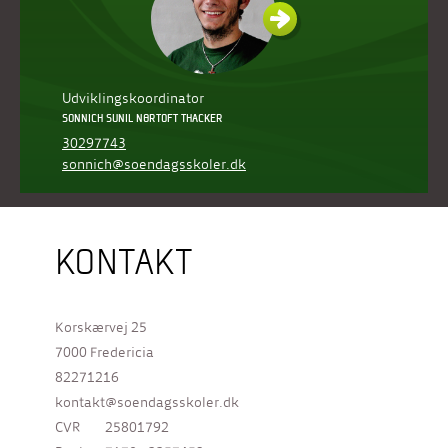
Udviklingskoordinator
SONNICH SUNIL NØRTOFT THACKER
30297743
sonnich@soendagsskoler.dk
KONTAKT
Korskærvej 25
7000 Fredericia
82271216
kontakt@soendagsskoler.dk
CVR
25801792