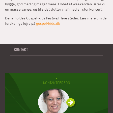
hygge, god mad og meget mere. I løbet af weekenden lærer vi
en masse sange, og til sidst slutter vi af med en stor koncert.
Der afholdes Gospel-kids Festival flere steder. Læs mere om de
forskellige lejre på
gospel-kids.dk
KONTAKT
KONTAKTPERSON