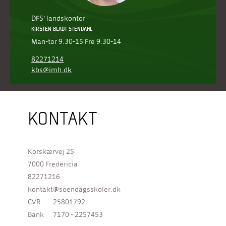
DFS' landskontor
KIRSTEN BLADT STENDAHL
Man-tor 9.30-15 Fre 9.30-14
82271214
kbs@imh.dk
KONTAKT
Korskærvej 25
7000 Fredericia
82271216
kontakt@soendagsskoler.dk
CVR
25801792
Bank
7170 - 2257453