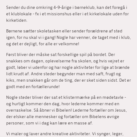
Sender du dine omkring 4-9-årige i børneklub, kan det foregå i
et klublokale - fx i et missionshus eller i et kirkelokale uden for
kirketiden.
Børnene sætter skoletasken eller sender forældrene af sted
igen, for nu skal vi i gang! Nogle har venner, de taget med i klub,
og det er dejligt, for alle er velkomne!
Først bliver der måske sat forskellige spil på bordet. Der
snakkes om dagen, oplevelserne fra skolen, og hvis vejret er
godt, løber vi udenfor og har nogle aktiviteter for lige at brænde
lidt krudt af. Andre steder begynder man med saft, frugt og
kiks, men snakken går om de ting, der er sket siden sidst. Det er
godt med en fortællerunde!
Nogle steder bliver der sat et klistermærke på en mødetavle -
og hurtigt kommer den dag, hvor lederne kommer med en
overraskelse. Så åbner vi Bibelen! Lederne fortæller om Jesus,
der elsker alle mennesker og fortæller om Bibelens øvrige
personer, som vi i dag kan lære en masse af.
Vi maler og laver andre kreative aktiviteter. Vi synger, leger,