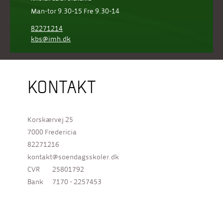
Man-tor 9.30-15 Fre 9.30-14
82271214
kbs@imh.dk
KONTAKT
Korskærvej 25
7000 Fredericia
82271216
kontakt@soendagsskoler.dk
CVR
25801792
Bank
7170 - 2257453