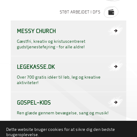
STØT ARBEJDET I DFS
MESSY CHURCH
Gæstfri, kreativ og kristuscentreret
gudstjenestefejring - for alle aldre!
LEGEKASSE.DK
Over 700 gratis idéer til løb, leg og kreative
aktiviteter!
GOSPEL-KIDS
Ren glæde gennem bevægelse, sang og musik!
Dette website bruger cookies for at sikre dig den bedste
PERSONDATAPOLITIK
COOKIES
brugeroplevelse.