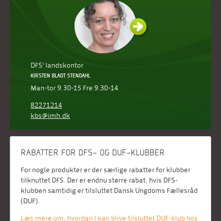
DFS' landskontor
KIRSTEN BLADT STENDAHL
Man-tor 9.30-15 Fre 9.30-14
82271214
kbs@imh.dk
RABATTER FOR DFS- OG DUF-KLUBBER
For nogle produkter er der særlige rabatter for klubber
tilknuttet DFS. Der er endnu større rabat, hvis DFS-
klubben samtidig er tilsluttet Dansk Ungdoms Fællesråd
(DUF).
Læs mere om, hvordan I kan blive tilsluttet DUF-klub hos