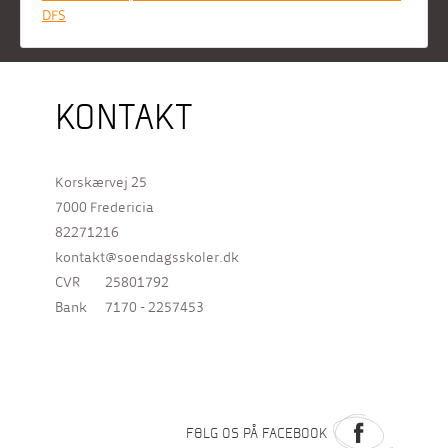
DFS
KONTAKT
Korskærvej 25
7000 Fredericia
82271216
kontakt@soendagsskoler.dk
CVR
25801792
Bank
7170 - 2257453
FØLG OS PÅ FACEBOOK