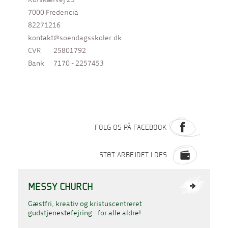
7000 Fredericia
82271216
kontakt@soendagsskoler.dk
CVR
25801792
Bank
7170 - 2257453
FØLG OS PÅ FACEBOOK
STØT ARBEJDET I DFS
MESSY CHURCH
Gæstfri, kreativ og kristuscentreret
gudstjenestefejring - for alle aldre!