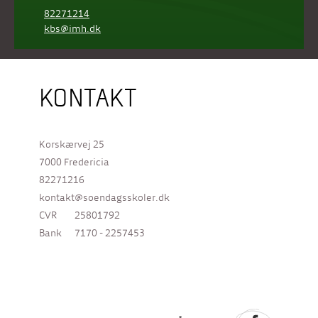
82271214
kbs@imh.dk
KONTAKT
Korskærvej 25
7000 Fredericia
82271216
kontakt@soendagsskoler.dk
CVR
25801792
Bank
7170 - 2257453