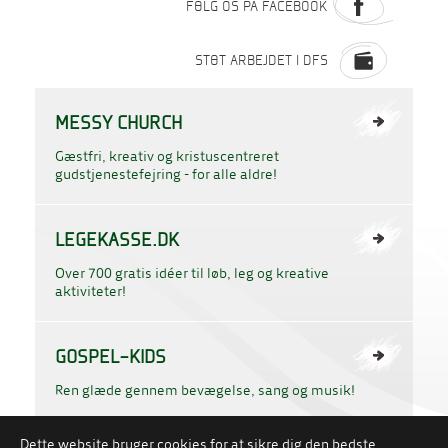
FØLG OS PÅ FACEBOOK
STØT ARBEJDET I DFS
MESSY CHURCH
Gæstfri, kreativ og kristuscentreret
gudstjenestefejring - for alle aldre!
LEGEKASSE.DK
Over 700 gratis idéer til løb, leg og kreative
aktiviteter!
GOSPEL-KIDS
Ren glæde gennem bevægelse, sang og musik!
Dette website bruger cookies for at sikre dig den bedste