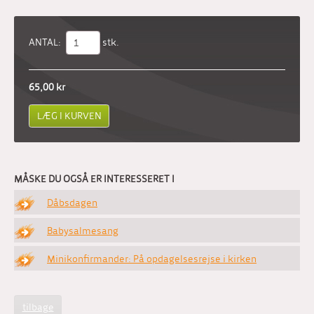
ANTAL:
stk.
65,00 kr
MÅSKE DU OGSÅ ER INTERESSERET I
Dåbsdagen
Babysalmesang
Minikonfirmander: På opdagelsesrejse i kirken
tilbage