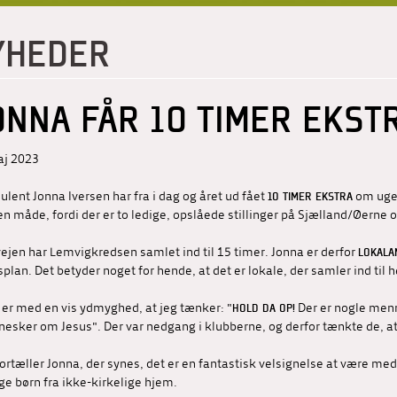
YHEDER
ONNA FÅR 10 TIMER EKST
aj 2023
ulent Jonna Iversen har fra i dag og året ud fået
om ugen
10 TIMER EKSTRA
en måde, fordi der er to ledige, opslåede stillinger på Sjælland/Øerne
rvejen har Lemvigkredsen samlet ind til 15 timer. Jonna er derfor
LOKALA
splan. Det betyder noget for hende, at det er lokale, der samler ind til 
t er med en vis ydmyghed, at jeg tænker: "
Der er nogle menne
HOLD DA OP!
esker om Jesus". Der var nedgang i klubberne, og derfor tænkte de, a
ortæller Jonna, der synes, det er en fantastisk velsignelse at være med 
e børn fra ikke-kirkelige hjem.