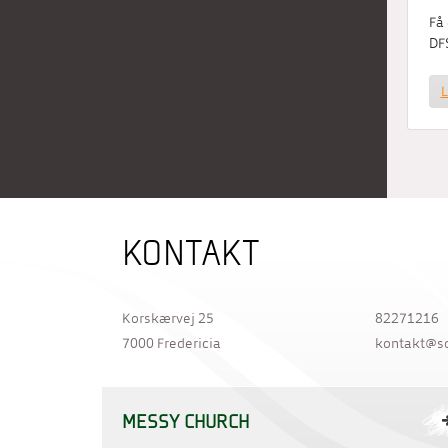
Få
DFS
KONTAKT
Korskærvej 25
82271216
7000 Fredericia
kontakt@s
MESSY CHURCH