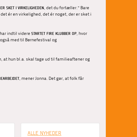
, det du fortæller." Bare
 ER SKET I VIRKELIGHEDEN
det ér en virkelighed, det ér noget, der er sket i
har indtil videre
, hvor
STARTET FIRE KLUBBER OP
 også med til Børnefestival og
at hun bl.a. skal tage ud til familieaftener og
, mener Jonna. Det gør, at folk får
NEARBEJDET
ALLE NYHEDER