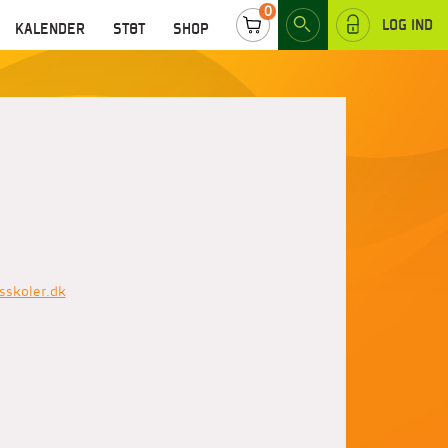
0
LOG IND
KALENDER
STØT
SHOP
sskoler.dk