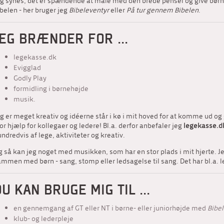
g synes, det er spændende at male med den brede pensel og give børn o
belen - her bruger jeg
Bibeleventyr
eller
På tur gennem Bibelen
.
JEG BRÆNDER FOR ...
legekasse.dk
Evigglad
Godly Play
formidling i børnehøjde
musik.
g er meget kreativ og idéerne står i kø i mit hoved for at komme ud og 
or hjælp for kollegaer og ledere! Bl.a. derfor anbefaler jeg
legekasse.d
ndredvis af lege, aktiviteter og kreativ.
 så kan jeg noget med musikken, som har en stor plads i mit hjerte. Jeg
mmen med børn - sang, stomp eller ledsagelse til sang. Det har bl.a. l
DU KAN BRUGE MIG TIL ...
en gennemgang af GT eller NT i børne- eller juniorhøjde med
Bibe
klub- og lederpleje