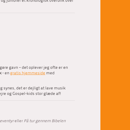
g juniorer et kronologisk overblik over
gøre gavn – det oplever jeg ofte er en
k
- en
gratis hjemmeside
med
 synes, det er dejligt at lave musik
ejre og Gospel-kids stor glæde af!
leventyr
eller
På tur gennem Bibelen