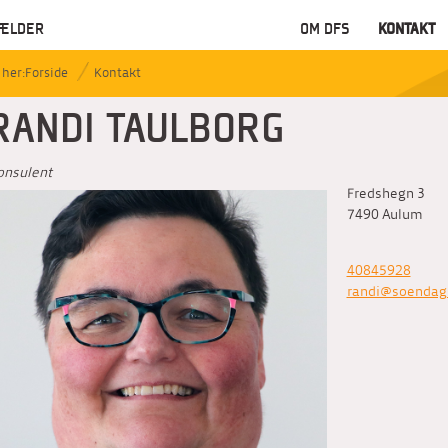
ÆLDER
OM DFS
KONTAKT
Forside
Kontakt
RANDI TAULBORG
onsulent
Fredshegn 3
7490
Aulum
40845928
randi@soendag