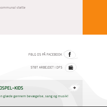
g kommunal støtte
FØLG OS PÅ FACEBOOK
STØT ARBEJDET I DFS
OSPEL-KIDS
en glæde gennem bevægelse, sang og musik!