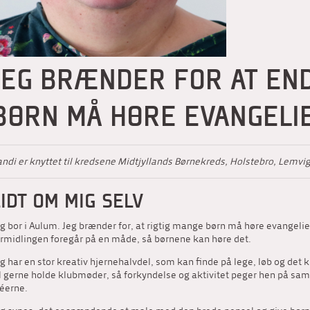
JEG BRÆNDER FOR AT EN
BØRN MÅ HØRE EVANGELI
ndi er knyttet til kredsene Midtjyllands Børnekreds, Holstebro, Lemvig
LIDT OM MIG SELV
g bor i Aulum. Jeg brænder for, at rigtig mange børn må høre evangeliet,
ormidlingen foregår på en måde, så børnene kan høre det.
g har en stor kreativ hjernehalvdel, som kan finde på lege, løb og det kr
l gerne holde klubmøder, så forkyndelse og aktivitet peger hen på sam
déerne.