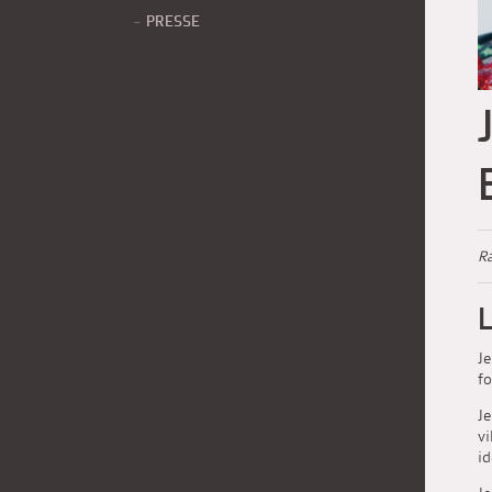
PRESSE
Ra
Je
f
Je
vi
i