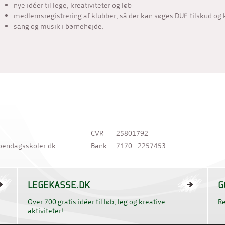
nye idéer til lege, kreativiteter og løb
medlemsregistrering af klubber, så der kan søges DUF-tilskud o
sang og musik i børnehøjde.
CVR
25801792
oendagsskoler.dk
Bank
7170 - 2257453
LEGEKASSE.DK
G
Over 700 gratis idéer til løb, leg og kreative
R
aktiviteter!