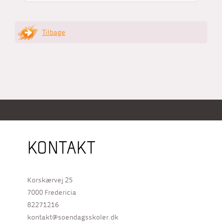
Tilbage
KONTAKT
Korskærvej 25
7000 Fredericia
82271216
kontakt@soendagsskoler.dk