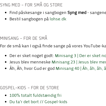
SYNG MED - FOR SMÅ OG STORE
Find påskesange i sangbogen
Syng med
- sangene
Bestil sangbogen på
lohse.dk
MINISANG - FOR DE SMÅ
For de små kan I også finde sange på vores YouTube-k
Der er sket noget godt:
Minisang 3 | Der er sket n
Jesus blev menneske
Minisang 23 | Jesus blev m
Åh, Åh, hvor Gud er god
Minisang 40 | Åh, åh, åh, 
GOSPEL-KIDS - FOR DE STORE
100% totalt fuldstændig fri
Du ta'r det bort // Gospel-kids