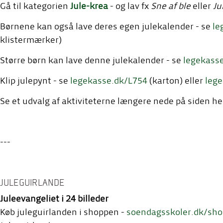
Gå til kategorien
Jule-krea
- og lav fx
Sne af ble
eller
Ju
Børnene kan også lave deres egen julekalender - se
le
klistermærker)
Større børn kan lave denne julekalender - se
legekass
Klip julepynt - se
legekasse.dk/L754
(karton) eller
leg
Se et udvalg af aktiviteterne længere nede på siden he
---
JULEGUIRLANDE
Juleevangeliet i 24 billeder
Køb juleguirlanden i shoppen -
soendagsskoler.dk/sho