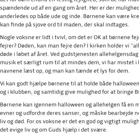
spændende ud af en gang om året. Her er der mulighed f
anderledes op både ude og inde. Børnene kan være krea
kan finde på sjove ord til maden, der skal indtages.
Nogle voksne er lidt i tvivl, om det er OK at børnene fe
fejrer? Døden, kan man fejre den? I kirken holder vi ”a
døde i løbet af året. Ved gudstjenesten allehelgensd
musik et særligt rum til at mindes dem, vi har mistet i l
navnene læst op, og man kan tænde et lys for dem.
Vi kan godt hjælpe børnene til at holde både hallowee
og i klubben, og samtidig give mulighed for at bringe 
Børnene kan igennem halloween og allehelgen få en mu
evner og udfordre deres sanser, og måske bearbejde no
liv og død. For os voksne er det en god og vigtigt mulig
det evige liv og om Guds hjælp i det svære.