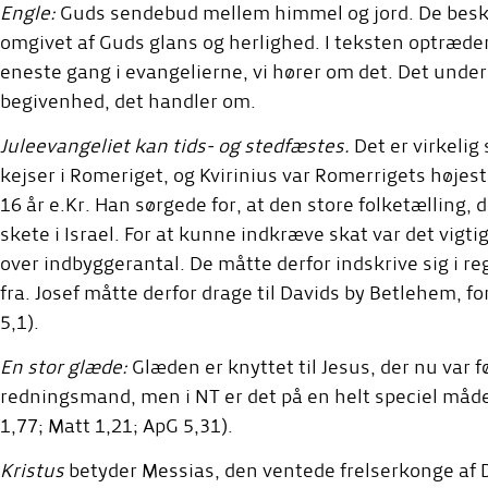
Engle:
Guds sendebud mellem himmel og jord. De besk
omgivet af Guds glans og herlighed. I teksten optræder
eneste gang i evangelierne, vi hører om det. Det unde
begivenhed, det handler om.
Juleevangeliet kan tids- og stedfæstes.
Det er virkelig
kejser i Romeriget, og Kvirinius var Romerrigets højeste 
16 år e.Kr. Han sørgede for, at den store folketælling, 
skete i Israel. For at kunne indkræve skat var det vigti
over indbyggerantal. De måtte derfor indskrive sig i r
fra. Josef måtte derfor drage til Davids by Betlehem, fo
5,1).
En stor glæde:
Glæden er knyttet til Jesus, der nu var f
redningsmand, men i NT er det på en helt speciel måde 
1,77; Matt 1,21; ApG 5,31).
Kristus
betyder Messias, den ventede frelserkonge af D