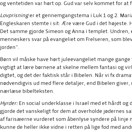
og ventetiden var hørt op. Gud var selv kommet for at
Lovprisning
er et gennemgangstema i Luk 1 og 2. Maria
Engleskaren stemte i sit: Ære være Gud i det højeste. H
Det samme gjorde Simeon og Anna i templet. Undren, e
menneskers svar på evangeliet om Frelseren, som blev
jorden”.
Børn vil måske have hørt juleevangeliet mange gange fr
vigtigt at lære børnene at skelne mellem fantasi og v
digtet, og det der faktisk står i Bibelen. Når vi fx drama
nødvendigvis ud med flere detaljer, end Bibelen giver, me
nærlæse bibelteksten.
Hyrder:
En social underklasse i Israel med et hårdt og 
gjorde det vanskeligt for dem at overholde jødernes sa
af farisæerne vurderet som åbenlyse syndere på linje m
kunne de heller ikke vidne i retten på lige fod med a