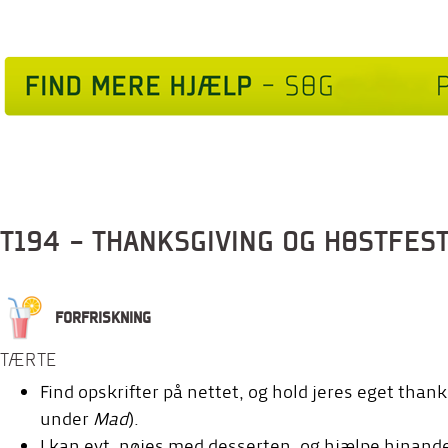
T194 - THANKSGIVING OG HØSTFES
FORFRISKNING
TÆRTE
Find opskrifter på nettet, og hold jeres eget thank
under
Mad
).
I kan evt. nøjes med desserten, og hjælpe hinand