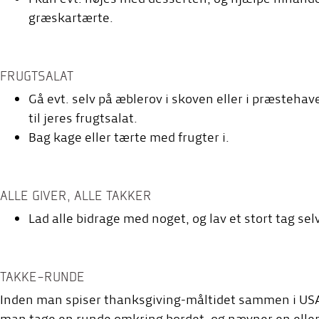
græskartærte.
FRUGTSALAT
Gå evt. selv på æblerov i skoven eller i præstehaven
til jeres frugtsalat.
Bag kage eller tærte med frugter i.
ALLE GIVER, ALLE TAKKER
Lad alle bidrage med noget, og lav et stort tag sel
TAKKE-RUNDE
Inden man spiser thanksgiving-måltidet sammen i USA, 
man tage en runde omkring bordet, og nævner en eller